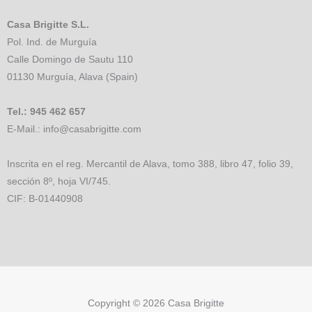
m
-
-
i
f
n
Casa Brigitte S.L.
Pol. Ind. de Murguía
Calle Domingo de Sautu 110
01130 Murguía, Alava (Spain)
Tel.: 945 462 657
E-Mail.: info@casabrigitte.com
Inscrita en el reg. Mercantil de Alava, tomo 388, libro 47, folio 39,
sección 8º, hoja VI/745.
CIF: B-01440908
Copyright © 2026 Casa Brigitte