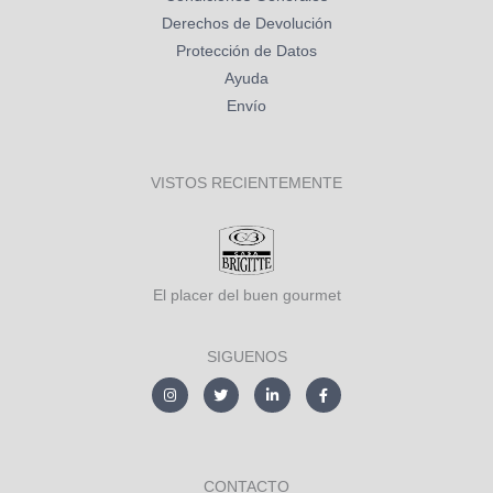
Derechos de Devolución
Protección de Datos
Ayuda
Envío
VISTOS RECIENTEMENTE
El placer del buen gourmet
SIGUENOS
I
T
L
F
n
w
i
a
s
i
n
c
t
t
k
e
a
t
e
b
g
e
d
o
r
r
i
o
a
n
k
CONTACTO