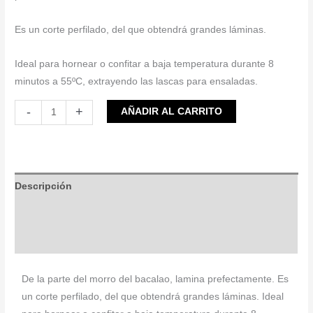
Es un corte perfilado, del que obtendrá grandes láminas.
Ideal para hornear o confitar a baja temperatura durante 8
minutos a 55ºC, extrayendo las lascas para ensaladas.
-
+
AÑADIR AL CARRITO
Descripción
Presentación
Información nutricional
De la parte del morro del bacalao, lamina prefectamente. Es
un corte perfilado, del que obtendrá grandes láminas. Ideal