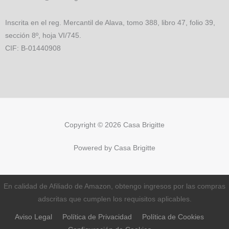
Inscrita en el reg. Mercantil de Alava, tomo 388, libro 47, folio 39,
sección 8º, hoja VI/745.
CIF: B-01440908
Copyright © 2026 Casa Brigitte
Powered by Casa Brigitte
En calidad de Afiliado de Amazon, obtengo ingresos por las compras
adscritas que cumplen los requisitos aplicables.
Aviso Legal
Política de Privacidad
Política de Cookies