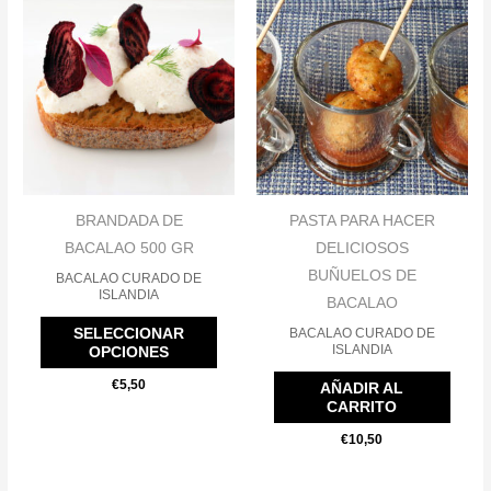
producto
tiene
múltiples
variantes.
Las
opciones
se
pueden
BRANDADA DE
PASTA PARA HACER
elegir
BACALAO 500 GR
DELICIOSOS
en
BUÑUELOS DE
BACALAO CURADO DE
ISLANDIA
la
BACALAO
página
SELECCIONAR
BACALAO CURADO DE
ISLANDIA
OPCIONES
de
producto
€
5,50
AÑADIR AL
CARRITO
€
10,50