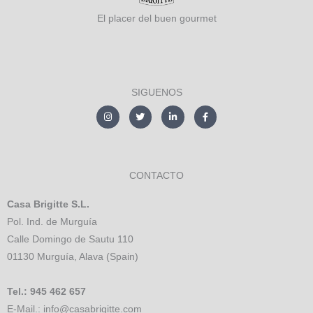
El placer del buen gourmet
SIGUENOS
I
T
L
F
n
w
i
a
s
i
n
c
t
t
k
e
a
t
e
b
g
e
d
o
r
r
i
o
a
n
k
CONTACTO
m
-
-
i
f
n
Casa Brigitte S.L.
Pol. Ind. de Murguía
Calle Domingo de Sautu 110
01130 Murguía, Alava (Spain)
Tel.: 945 462 657
E-Mail.: info@casabrigitte.com