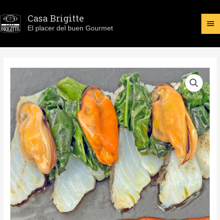
Ir
ME
Casa Brigitte
al
El placer del buen Gourmet
contenido
PR
LOMO
GOURMET
BRASA
280
G.
cantidad