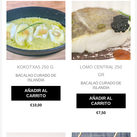
KOKOTXAS 250 G.
LOMO CENTRAL 250
GR
BACALAO CURADO DE
ISLANDIA
BACALAO CURADO DE
ISLANDIA
AÑADIR AL
CARRITO
AÑADIR AL
CARRITO
€
10,00
€
7,50
Este